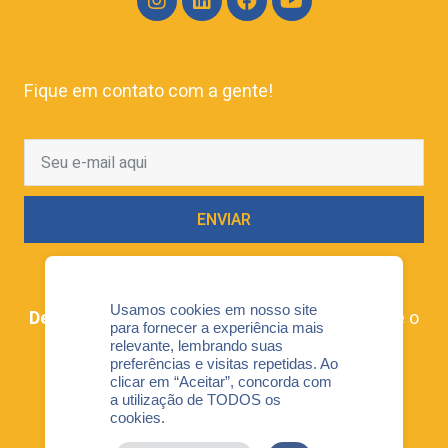
Fique em contato com a gente!
ENVIAR
Usamos cookies em nosso site
Denuncie!
Se você tem algo a nos dizer, esse é o
para fornecer a experiência mais
link para que o faça de maneira confidencial.
relevante, lembrando suas
preferências e visitas repetidas. Ao
Acesse aqui
clicar em “Aceitar”, concorda com
a utilização de TODOS os
cookies.