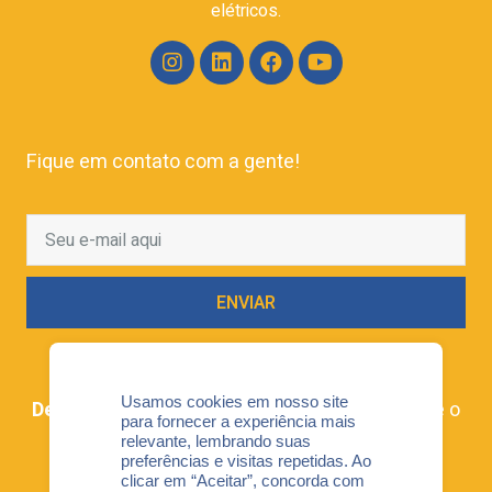
elétricos.
Fique em contato com a gente!
ENVIAR
Usamos cookies em nosso site
Denuncie!
Se você tem algo a nos dizer, esse é o
para fornecer a experiência mais
link para que o faça de maneira confidencial.
relevante, lembrando suas
preferências e visitas repetidas. Ao
Acesse aqui
clicar em “Aceitar”, concorda com